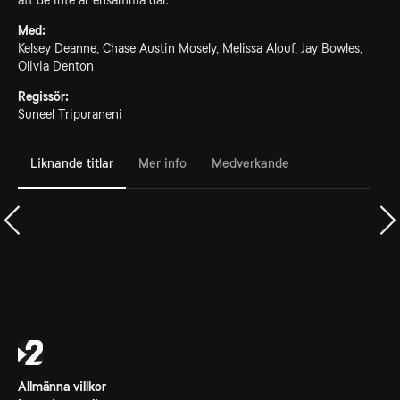
att de inte är ensamma där.
Med:
Kelsey Deanne, Chase Austin Mosely, Melissa Alouf, Jay Bowles,
Olivia Denton
Regissör:
Suneel Tripuraneni
Liknande titlar
Mer info
Medverkande
Allmänna villkor