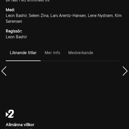
bli fast i ett kriminellt liv.
Med:
Leon Bashir, Selem Zina, Lars Arentz-Hansen, Lene Nystrøm, Kim
Sørensen
Regissör:
Leon Bashir
Liknande titlar
Mer info
Medverkande
Allmänna villkor