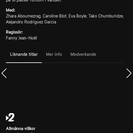
på 18 platser runtom i världen.
Med:
Zhara Aboumezrag, Caroline Blot, Eva Boyle, Tako Chumburidze,
Alejandro Rodriguez Garcia
Regissör:
Fanny Jean-Noël
Liknande titlar
Mer info
Medverkande
Allmänna villkor