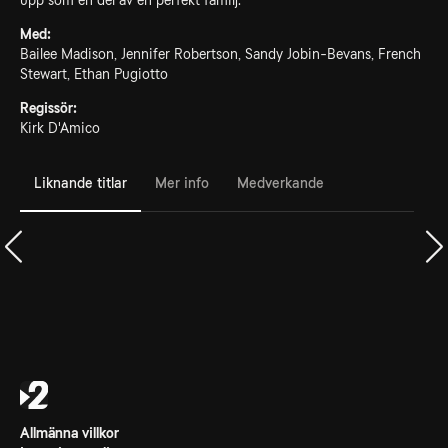
upp som en del av en perfekt familj.
Med:
Bailee Madison, Jennifer Robertson, Sandy Jobin-Bevans, French
Stewart, Ethan Pugiotto
Regissör:
Kirk D'Amico
Liknande titlar
Mer info
Medverkande
Allmänna villkor