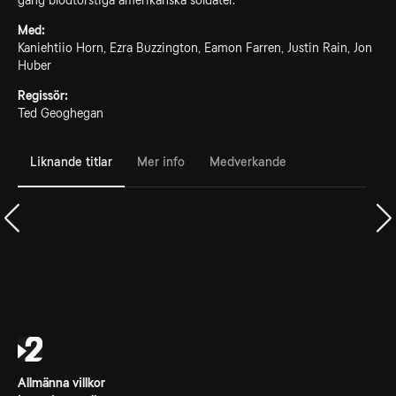
gäng blodtörstiga amerikanska soldater.
Med:
Kaniehtiio Horn, Ezra Buzzington, Eamon Farren, Justin Rain, Jon
Huber
Regissör:
Ted Geoghegan
Liknande titlar
Mer info
Medverkande
Allmänna villkor