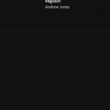
Regissör:
Andrew Jones
Allmänna villkor
Kun
Integritetspolicy
Pre
Cookiepolicy
Kon