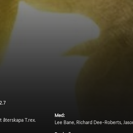
2.7
Med:
t återskapa T.rex.
Lee Bane, Richard Dee-Roberts, Jas