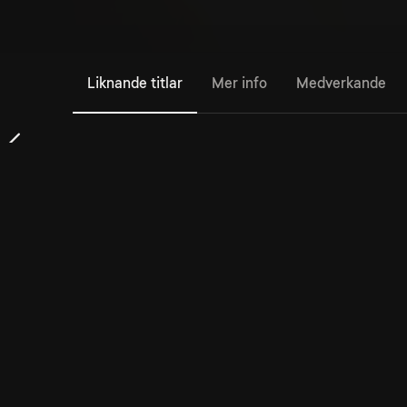
Liknande titlar
Mer info
Medverkande