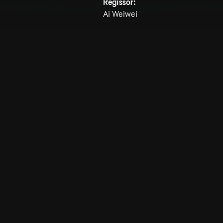
Regissör:
Ai Weiwei
Allmänna villkor
Kun
Integritetspolicy
Pre
Cookiepolicy
Kon