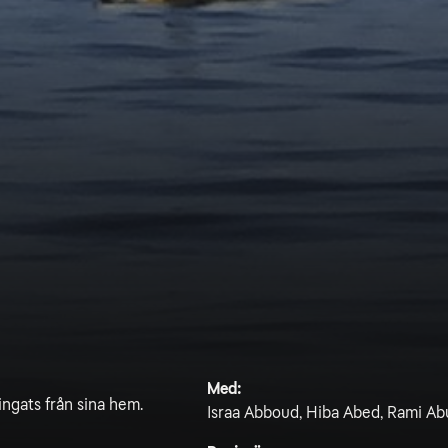
Med:
ingats från sina hem.
Israa Abboud, Hiba Abed, Rami A