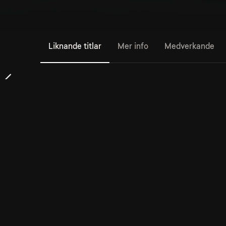
Liknande titlar
Mer info
Medverkande