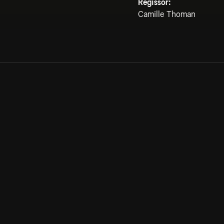
Regissör:
Camille Thoman
Allmänna villkor
Kun
Integritetspolicy
Pre
Cookiepolicy
Kon