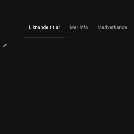
Liknande titlar
Mer info
Medverkande