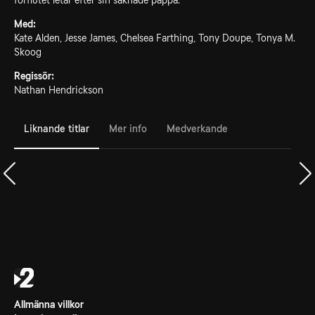
förflutet letar efter sin saknade pappa.
Med:
Kate Alden, Jesse James, Chelsea Farthing, Tony Doupe, Tonya M.
Skoog
Regissör:
Nathan Hendrickson
Liknande titlar
Mer info
Medverkande
Allmänna villkor