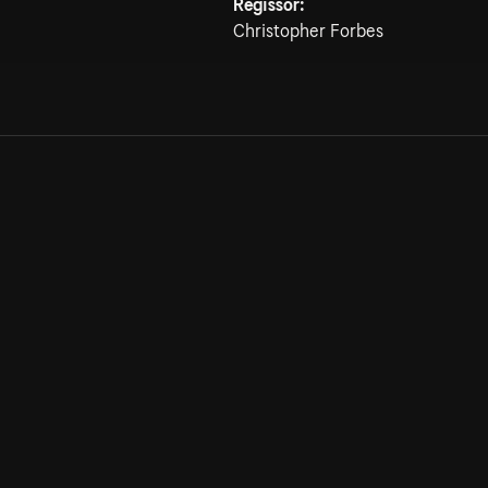
Regissör:
Christopher Forbes
Allmänna villkor
Kun
Integritetspolicy
Pre
Cookiepolicy
Kon