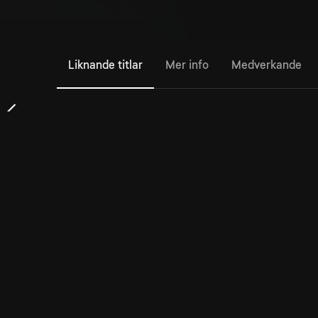
Liknande titlar
Mer info
Medverkande