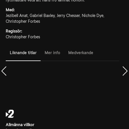
ryttmästare veta att hans fru lämnat honom.
Med:
Jezibell Anat, Gabriel Baxley, Jerry Chesser, Nichole Dye,
Christopher Forbes
Regissör:
Christopher Forbes
Liknande titlar
Mer info
Medverkande
Allmänna villkor