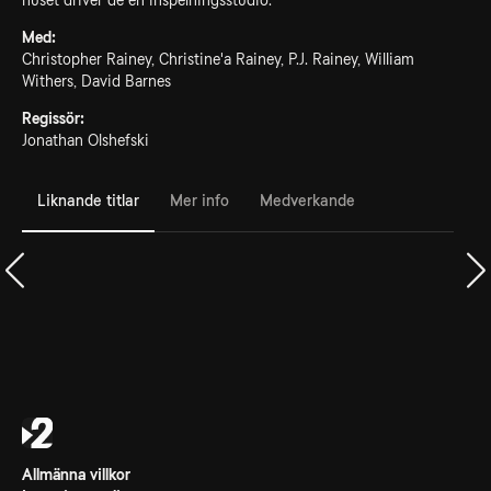
huset driver de en inspelningsstudio.
Med:
Christopher Rainey, Christine'a Rainey, P.J. Rainey, William
Withers, David Barnes
Regissör:
Jonathan Olshefski
Liknande titlar
Mer info
Medverkande
Allmänna villkor