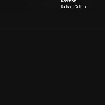
Regissör:
Richard Colton
Allmänna villkor
Kun
Integritetspolicy
Pre
Cookiepolicy
Kon