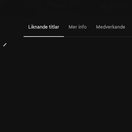
Liknande titlar
Mer info
Medverkande