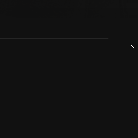
dservice
ss
takta oss