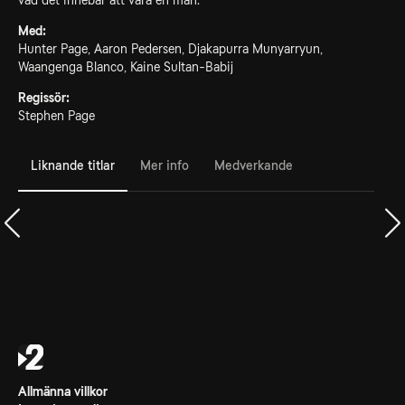
vad det innebär att vara en man.
Med:
Hunter Page, Aaron Pedersen, Djakapurra Munyarryun,
Waangenga Blanco, Kaine Sultan-Babij
Regissör:
Stephen Page
Liknande titlar
Mer info
Medverkande
Allmänna villkor