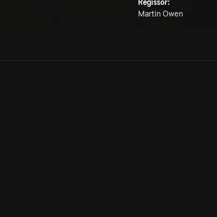
Regissör:
Martin Owen
Allmänna villkor
Kun
Integritetspolicy
Pre
Cookiepolicy
Kon