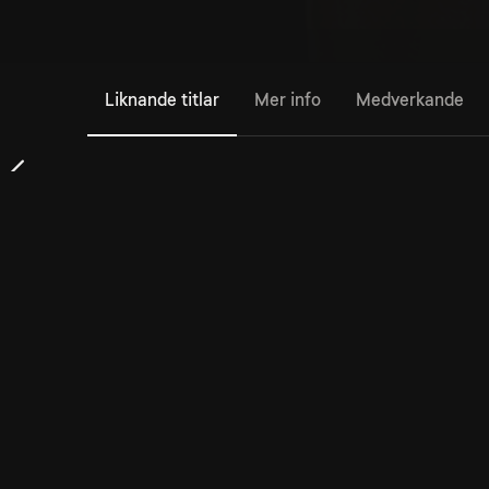
Liknande titlar
Mer info
Medverkande