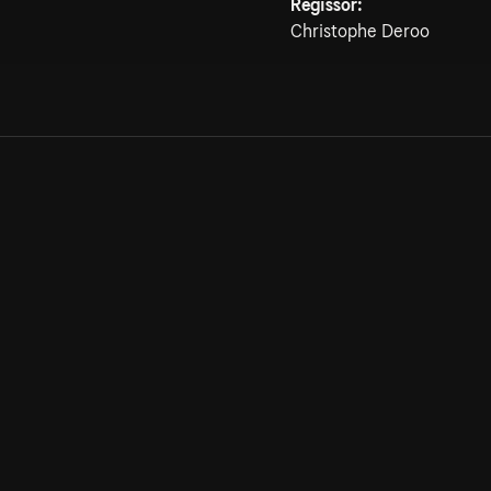
Regissör:
Christophe Deroo
Allmänna villkor
Kun
Integritetspolicy
Pre
Cookiepolicy
Kon