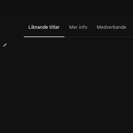
Liknande titlar
Mer info
Medverkande