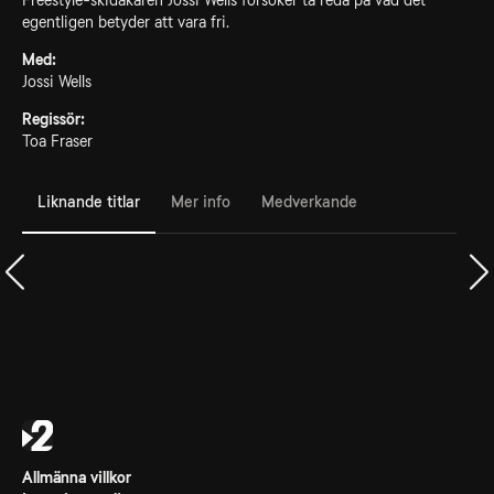
Freestyle-skidåkaren Jossi Wells försöker ta reda på vad det
egentligen betyder att vara fri.
Med:
Jossi Wells
Regissör:
Toa Fraser
Liknande titlar
Mer info
Medverkande
Allmänna villkor