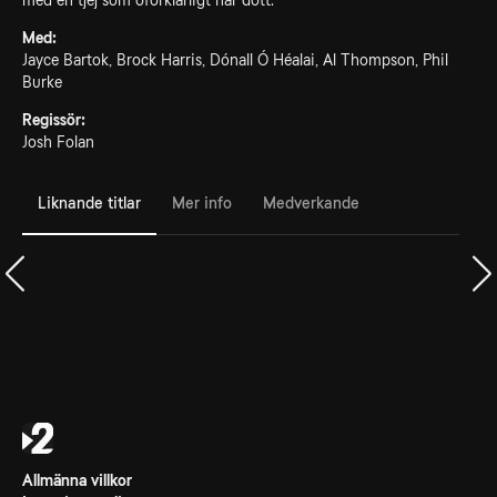
med en tjej som oförklarligt har dött.
Med:
Jayce Bartok, Brock Harris, Dónall Ó Héalai, Al Thompson, Phil
Burke
Regissör:
Josh Folan
Liknande titlar
Mer info
Medverkande
Allmänna villkor