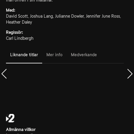
från offren i sin mataffär.
Med:
David Scott, Joshua Lang, Julianne Dowler, Jennifer June Ross,
Heather Daley
Regissör:
Carl Lindbergh
Liknande titlar
Mer info
Medverkande
Allmänna villkor