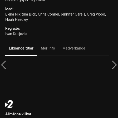
närvaro griper tag i dem.
Med:
Elena Nikitina Bick, Chris Conner, Jennifer Gareis, Greg Wood,
Noah Headley
Regissör:
Ivan Kraljevic
Liknande titlar
Mer info
Medverkande
Allmänna villkor