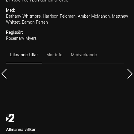
bli vuxen och barndomen är över.
Med:
Bethany Whitmore, Harrison Feldman, Amber McMahon, Matthew
Whittet, Eamon Farren
Regissör:
Rosemary Myers
Liknande titlar
Mer info
Medverkande
Allmänna villkor