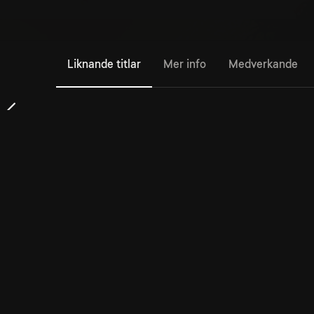
Liknande titlar
Mer info
Medverkande