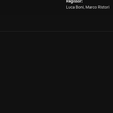
Regissör:
Luca Boni, Marco Ristori
Allmänna villkor
Kun
Integritetspolicy
Pre
Cookiepolicy
Kon