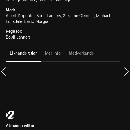
ett ungt par på rymmen undan något.
Med:
Albert Dupontel, Bouli Lanners, Suzanne Clément, Michael
Lonsdale, David Murgia
Regissör:
Bouli Lanners
Liknande titlar
Mer info
Medverkande
Allmänna villkor