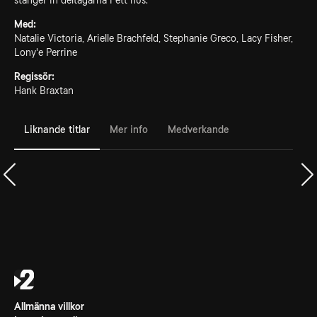
stänger in deltagarna i ett hus.
Med:
Natalie Victoria, Arielle Brachfeld, Stephanie Greco, Lacy Fisher,
Lony'e Perrine
Regissör:
Hank Braxtan
Liknande titlar
Mer info
Medverkande
Allmänna villkor