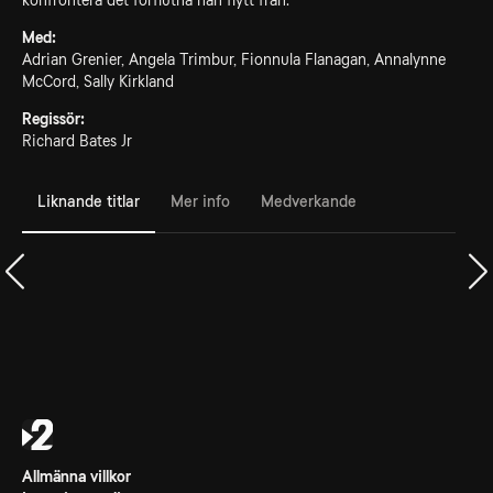
konfrontera det förflutna han flytt från.
Med:
Adrian Grenier, Angela Trimbur, Fionnula Flanagan, Annalynne
McCord, Sally Kirkland
Regissör:
Richard Bates Jr
Liknande titlar
Mer info
Medverkande
Allmänna villkor