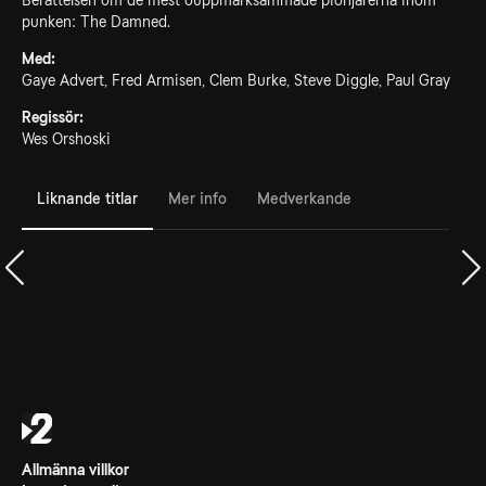
Berättelsen om de mest ouppmärksammade pionjärerna inom
punken: The Damned.
Med:
Gaye Advert, Fred Armisen, Clem Burke, Steve Diggle, Paul Gray
Regissör:
Wes Orshoski
Liknande titlar
Mer info
Medverkande
Allmänna villkor