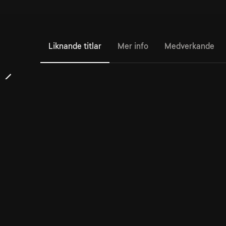
Liknande titlar
Mer info
Medverkande