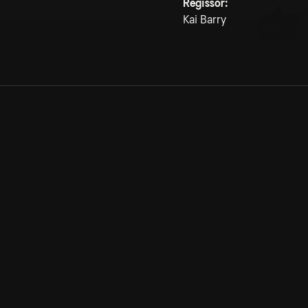
Regissör:
Kai Barry
Allmänna villkor
Kun
Integritetspolicy
Pre
Cookiepolicy
Kon