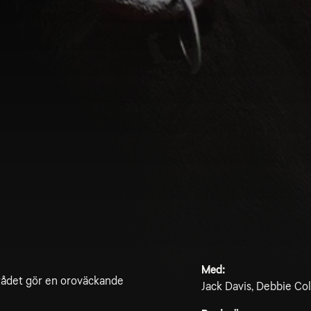
Med:
rådet gör en oroväckande
Jack Davis, Debbie Col