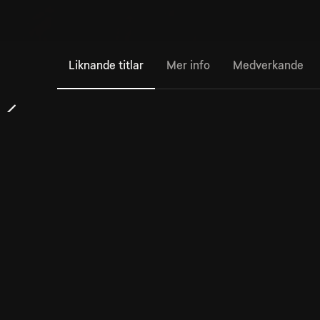
Liknande titlar
Mer info
Medverkande