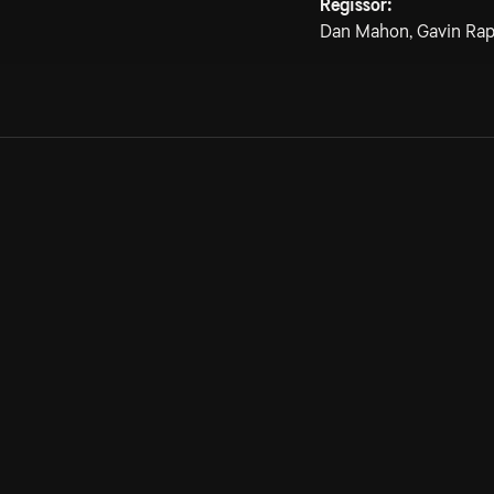
Regissör:
Dan Mahon, Gavin Ra
Allmänna villkor
Kun
Integritetspolicy
Pre
Cookiepolicy
Kon