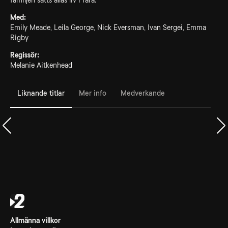
familjen sätts allas liv i fara.
Med:
Emily Meade, Leila George, Nick Eversman, Ivan Sergei, Emma
Rigby
Regissör:
Melanie Aitkenhead
Liknande titlar
Mer info
Medverkande
Allmänna villkor