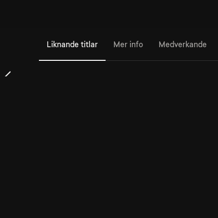
Liknande titlar
Mer info
Medverkande