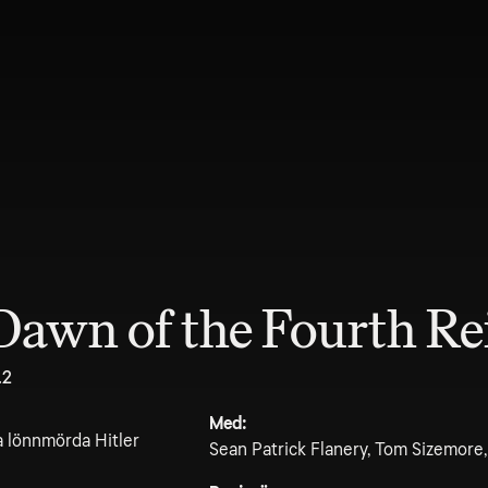
Dawn of the Fourth Re
.2
Med:
ka lönnmörda Hitler
Sean Patrick Flanery, Tom Sizemore