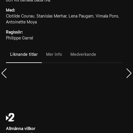
och vill behålla båda två.
Med:
Clotilde Courau, Stanislas Merhar, Lena Paugam, Vimala Pons,
Antoinette Moya
Regissör:
Philippe Garrel
Liknande titlar
Mer info
Medverkande
Allmänna villkor