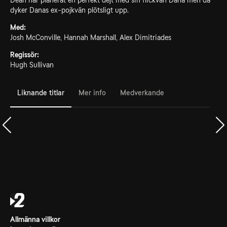
Dean har planerat en perfekt dejt med sin flickvän Dana men då
dyker Danas ex-pojkvän plötsligt upp.
Med:
Josh McConville, Hannah Marshall, Alex Dimitriades
Regissör:
Hugh Sullivan
Liknande titlar
Mer info
Medverkande
Allmänna villkor