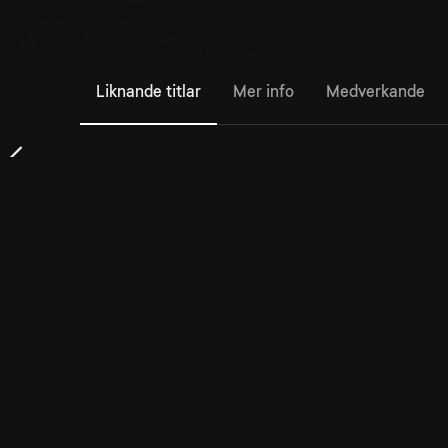
Liknande titlar
Mer info
Medverkande