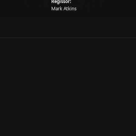
Regissör:
Mark Atkins
Allmänna villkor
Kun
Integritetspolicy
Pre
Cookiepolicy
Kon