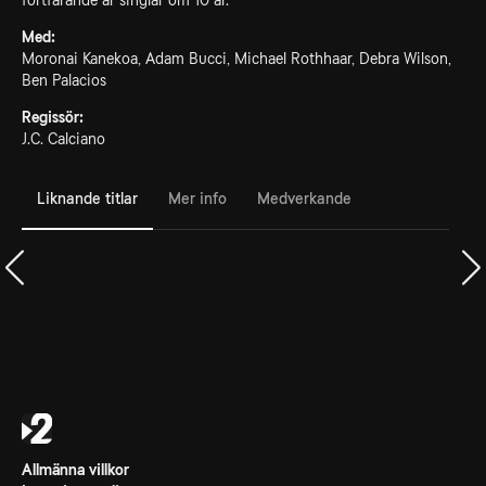
fortfarande är singlar om 10 år.
Med:
Moronai Kanekoa, Adam Bucci, Michael Rothhaar, Debra Wilson,
Ben Palacios
Regissör:
J.C. Calciano
Liknande titlar
Mer info
Medverkande
Allmänna villkor