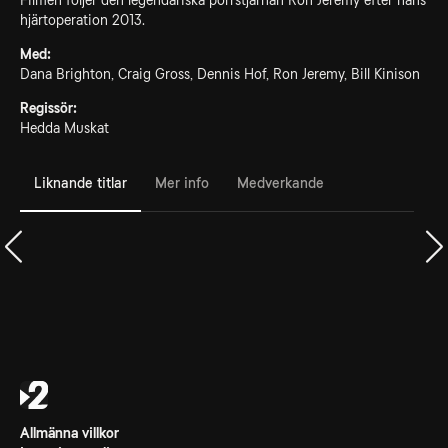
Filmen följer den legendariska porrstjärnan Ron Jeremy efter hans
hjärtoperation 2013.
Med:
Dana Brighton, Craig Gross, Dennis Hof, Ron Jeremy, Bill Kinison
Regissör:
Hedda Muskat
Liknande titlar
Mer info
Medverkande
Allmänna villkor