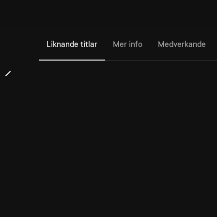
Liknande titlar
Mer info
Medverkande