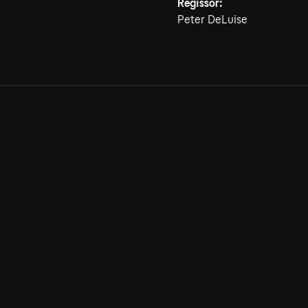
Regissör:
Peter DeLuise
Allmänna villkor
Kun
Integritetspolicy
Pre
Cookiepolicy
Kon