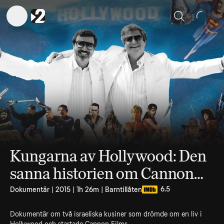
Sök
Kungarna av Hollywood: Den
sanna historien om Cannon
Films uppgång och fall
6.5
Dokumentär | 2015 | 1h 26m | Barntillåten
Dokumentär om två israeliska kusiner som drömde om en liv i