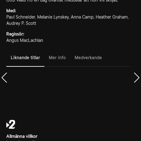
Otto Walls fru en dag oväntat meddelar att hon vill skiljas.
Med:
Paul Schneider, Melanie Lynskey, Anna Camp, Heather Graham,
Audrey P. Scott
Regissör:
Angus MacLachlan
Liknande titlar
Mer info
Medverkande
Allmänna villkor