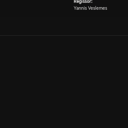
Regissör:
Yannis Veslemes
Allmänna villkor
Kun
Integritetspolicy
Pre
Cookiepolicy
Kon