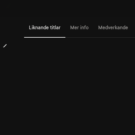
Liknande titlar
Mer info
Medverkande