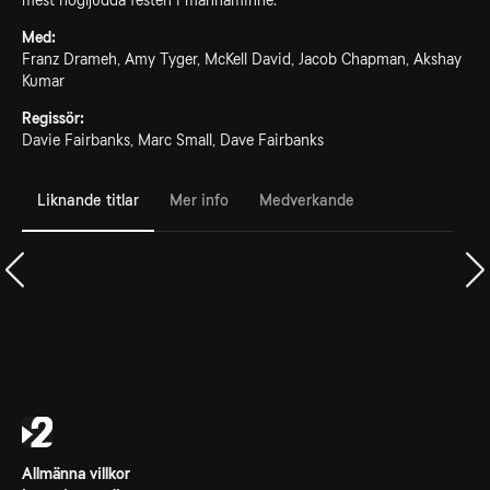
mest högljudda festen i mannaminne.
Med:
Franz Drameh, Amy Tyger, McKell David, Jacob Chapman, Akshay
Kumar
Regissör:
Davie Fairbanks, Marc Small, Dave Fairbanks
Liknande titlar
Mer info
Medverkande
Allmänna villkor