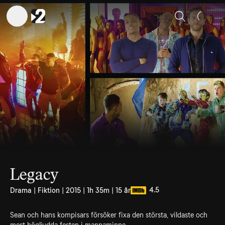
Sök
Legacy
4.5
Drama | Fiktion | 2015 | 1h 35m | 15 år
Sean och hans kompisars försöker fixa den största, vildaste och