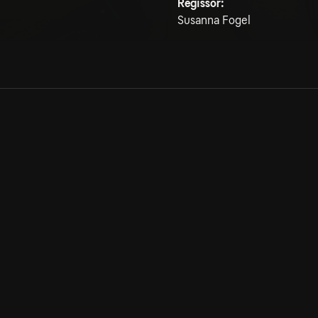
Regissör:
Susanna Fogel
Allmänna villkor
Kun
Integritetspolicy
Pre
Cookiepolicy
Kon