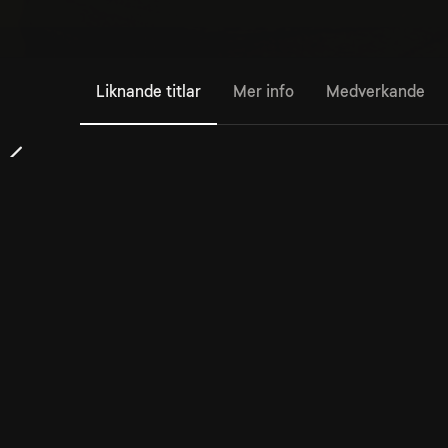
Liknande titlar
Mer info
Medverkande