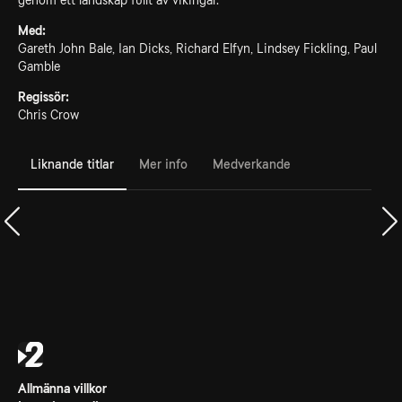
genom ett landskap fullt av vikingar.
Med:
Gareth John Bale, Ian Dicks, Richard Elfyn, Lindsey Fickling, Paul
Gamble
Regissör:
Chris Crow
Liknande titlar
Mer info
Medverkande
Allmänna villkor