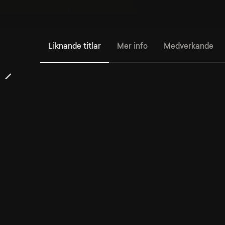
Liknande titlar
Mer info
Medverkande