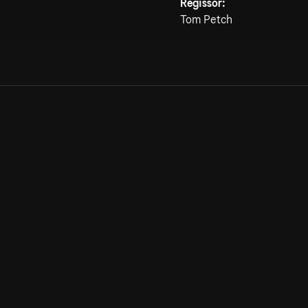
Regissör:
Tom Petch
Allmänna villkor
Kun
Integritetspolicy
Pre
Cookiepolicy
Kon