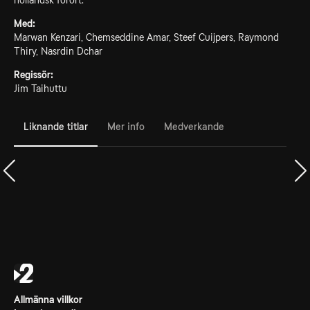
holländsk förort.
Med:
Marwan Kenzari, Chemseddine Amar, Steef Cuijpers, Raymond
Thiry, Nasrdin Dchar
Regissör:
Jim Taihuttu
Liknande titlar
Mer info
Medverkande
Allmänna villkor