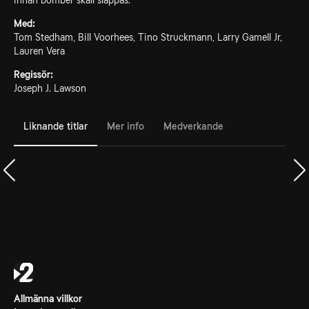
innan bomber skall släppas.
Med:
Tom Stedham, Bill Voorhees, Tino Struckmann, Larry Gamell Jr,
Lauren Vera
Regissör:
Joseph J. Lawson
Liknande titlar
Mer info
Medverkande
Allmänna villkor