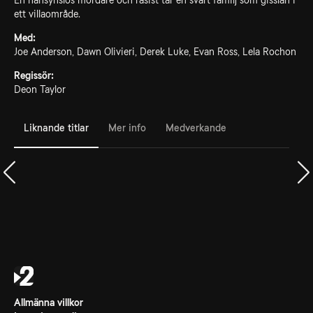
En hänsynslös mördare och rasist tar en svart familj som gisslan i
ett villaområde.
Med:
Joe Anderson, Dawn Olivieri, Derek Luke, Evan Ross, Lela Rochon
Regissör:
Deon Taylor
Liknande titlar
Mer info
Medverkande
Allmänna villkor