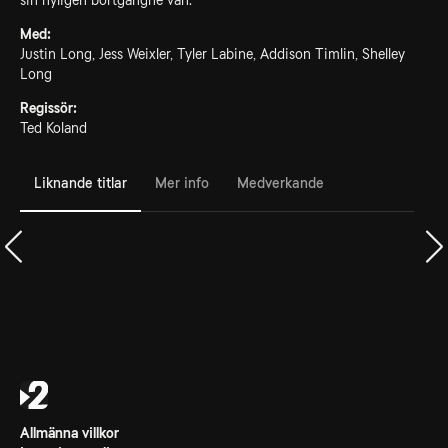
sin nyligen bortgångne vän.
Med:
Justin Long, Jess Weixler, Tyler Labine, Addison Timlin, Shelley
Long
Regissör:
Ted Koland
Liknande titlar
Mer info
Medverkande
Allmänna villkor