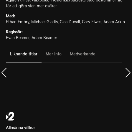
Ägaren till ett vaktbolag i Amerikas säkraste stad bestämmer sig
för att göra stan mer osäker.
Med:
Ethan Embry, Michael Gladis, Clea Duvall, Cary Elwes, Adam Arkin
Regissör:
Evan Beamer, Adam Beamer
Liknande titlar
Mer info
Medverkande
Allmänna villkor