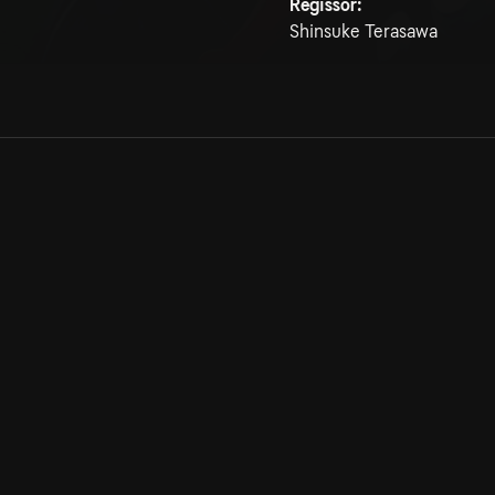
Regissör:
Shinsuke Terasawa
Allmänna villkor
Kun
Integritetspolicy
Pre
Cookiepolicy
Kon