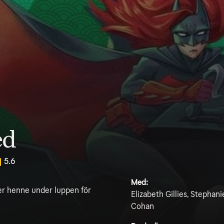
ed
5.6
Med:
ter henne under luppen för
Elizabeth Gillies, Stephan
Cohan