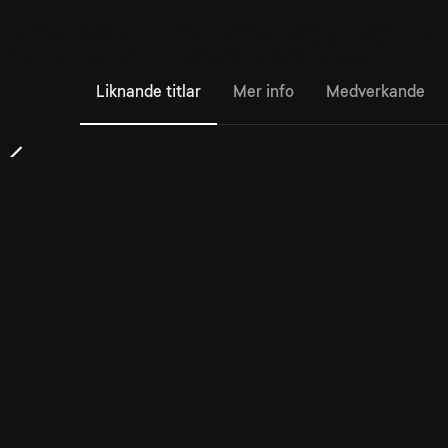
Liknande titlar
Mer info
Medverkande