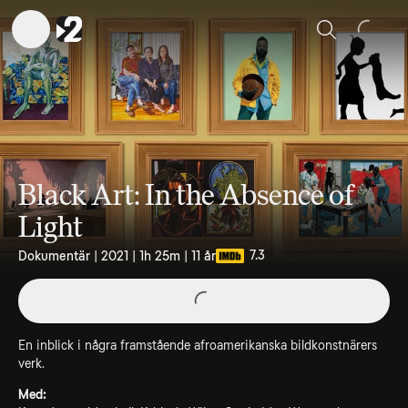
Sök
Black Art: In the Absence of
Light
7.3
Dokumentär | 2021 | 1h 25m | 11 år
En inblick i några framstående afroamerikanska bildkonstnärers
verk.
Med: